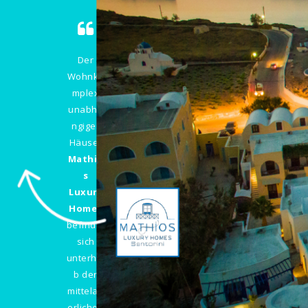
Der
Wohnko
mplex
unabhä
ngiger
Häuser
Mathio
s
Luxury
Homes
befindet
sich
unterhal
b der
mittelalt
erlichen