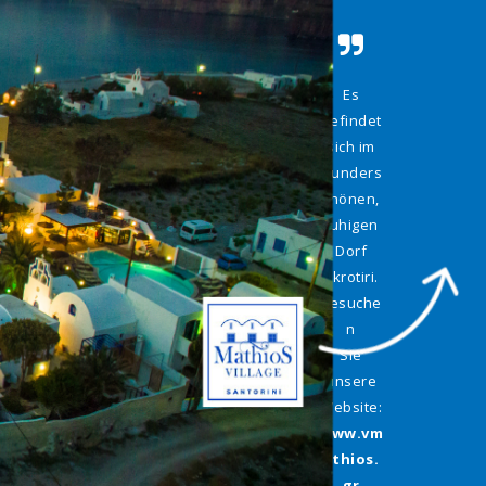
Es
befindet
sich im
wunders
chönen,
ruhigen
Dorf
Akrotiri.
Besuche
n
Sie
unsere
Website:
www.vm
athios.
gr